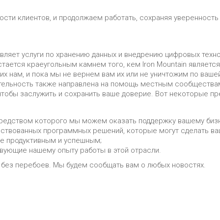
сти клиентов, и продолжаем работать, сохраняя уверенность в
тавляет услуги по хранению данных и внедрению цифровых техн
тается краеугольным камнем того, кем Iron Mountain являетс
 их нам, и пока мы не вернем вам их или не уничтожим по ваш
ятельность также направлена на помощь местным сообществам
 чтобы заслужить и сохранить ваше доверие. Вот некоторые п
редством которого мы можем оказать поддержку вашему бизн
ствованных программных решений, которые могут сделать ва
ее продуктивным и успешным;
твующие нашему опыту работы в этой отрасли.
 без перебоев. Мы будем сообщать вам о любых новостях.